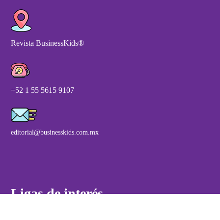
Revista BusinessKids®
+52 1 55 5615 9107
editorial@businesskids.com.mx
Ligas de interés
BusinessKids