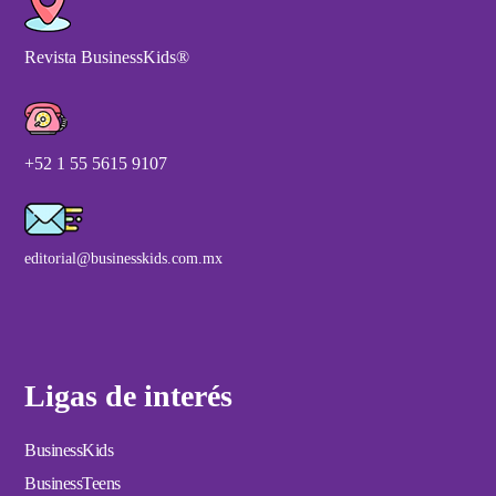
Revista BusinessKids®
+52 1 55 5615 9107
editorial@businesskids.com.mx
Ligas de interés
BusinessKids
BusinessTeens